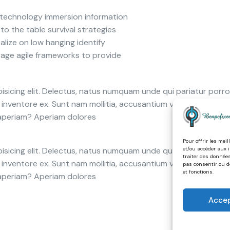
technology immersion information
 to the table survival strategies
alize on low hanging identify
age agile frameworks to provide
isicing elit. Delectus, natus numquam unde qui pariatur por
em inventore ex. Sunt nam mollitia, accusantium voluptates re
 aperiam? Aperiam dolores
Pour offrir les mei
et/ou accéder aux 
isicing elit. Delectus, natus numquam unde qui pariatur por
traiter des données
em inventore ex. Sunt nam mollitia, accusantium voluptates re
pas consentir ou d
et fonctions.
 aperiam? Aperiam dolores
Acce