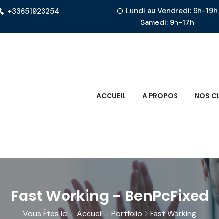
Lundi au Vendredi: 9h-19h
+33651923254
Samedi: 9h-17h
ACCUEIL
A PROPOS
NOS CL
Fast Working - BenPcFixed
Vous Êtes Ici
Accueil
Portfolio
Fast Working