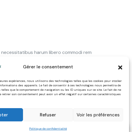
ro necessitatibus harum libero commodi rem
cusandae dolor isbus the necessitatibus
Gérer le consentement
lleures expériences, nous utilisons des technologies telles que les cookies pour stocker
informations des appareils. Le fait de consentir à ces technologies nous permettra de
ro necessitatibus harum libero commodi rem
 telles que le comportement de navigation ou les ID uniques sur ce site. Le fait de ne
cusandae dolor isbus the necessitatibus
e retirer son consentement peut avoir un effet négatif sur certaines caractéristiques
pter
Refuser
Voir les préférences
Politique de confidentialité