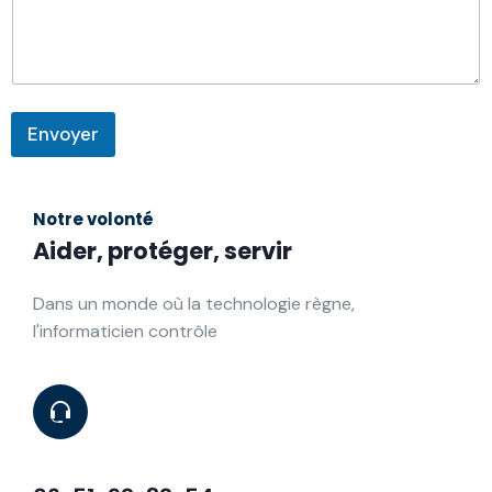
d
e
E
-
m
a
Envoyer
i
l
A
*
lt
Notre volonté
e
Aider, protéger, servir
r
n
Dans un monde où la technologie règne,
a
l'informaticien contrôle
ti
v
e
: