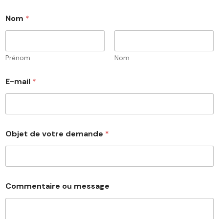
Nom
*
Prénom
Nom
E-mail
*
Objet de votre demande
*
d
Commentaire ou message
e
m
a
n