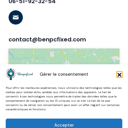
06-51-92-32-54
contact@benpcfixed.com
Gérer le consentement
Cliquez pour accepter les cookies
Pour offrir les meilleures expériences, nous utilisons des technologies telles que les
marketing et activer ce contenu
cookies pour stocker et/ou accéder aux informations des appareils. Le fait de
consentir à ces technologies nous permettra de traiter des données telles que le
comportement de navigation ou les ID uniques sur ce site. Le fait de ne pas
consentir ou de retirer son consentement peut avoir un effet négatif sur certaines
caractéristiques et fonctions.
Accepter