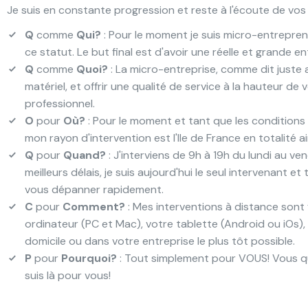
Je suis en constante progression et reste à l'écoute de vo
Q
comme
Qui?
: Pour le moment je suis micro-entreprene
ce statut. Le but final est d'avoir une réelle et grande e
Q
comme
Quoi?
: La micro-entreprise, comme dit juste a
matériel, et offrir une qualité de service à la hauteur d
professionnel.
O
pour
Où?
: Pour le moment et tant que les conditions 
mon rayon d'intervention est l'Ile de France en totalité a
Q
pour
Quand?
: J'interviens de 9h à 19h du lundi au v
meilleurs délais, je suis aujourd'hui le seul intervenant 
vous dépanner rapidement.
C
pour
Comment?
: Mes interventions à distance sont 
ordinateur (PC et Mac), votre tablette (Android ou iOs),
domicile ou dans votre entreprise le plus tôt possible.
P
pour
Pourquoi?
: Tout simplement pour VOUS! Vous qui 
suis là pour vous!