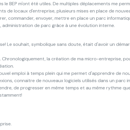
s le BEP m'ont été utiles. De multiples déplacements me perm
ts de locaux d'entreprise, plusieurs mises en place de nouv
arer, commander, envoyer, mettre en place un parc informati
3, administration de parc grâce à une évolution interne.
! Le souhait, symbolique sans doute, était d'avoir un démarra
7. Chronologiquement, la création de ma micro-entreprise, p
réation.
 nouvel emploi à temps plein qui me permet d'apprendre de n
xions, connaitre de nouveaux logiciels utilisés dans un parc i
prendre, de progresser en même temps et au même rythme que l
onstamment!
prise.