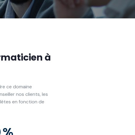
rmaticien à
ndre ce domaine
eiller nos clients, les
lètes en fonction de
0
%