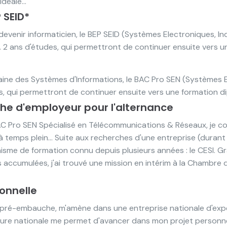
éale...
 SEID*
enir informaticien, le BEP SEID (Systèmes Electroniques, In
é. 2 ans d'études, qui permettront de continuer ensuite vers un
ine des Systèmes d'Informations, le BAC Pro SEN (Systèmes 
des, qui permettront de continuer ensuite vers une formation 
che d'employeur pour l'alternance
BAC Pro SEN Spécialisé en Télécommunications & Réseaux, je 
 temps plein... Suite aux recherches d'une entreprise (durant 8
sme de formation connu depuis plusieurs années : le CESI. Grâc
 accumulées, j'ai trouvé une mission en intérim à la Chambre
ionnelle
n pré-embauche, m'amène dans une entreprise nationale d'exp
gure nationale me permet d'avancer dans mon projet personne