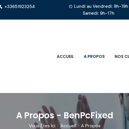
Lundi au Vendredi: 9h-19h
+33651923254
Samedi: 9h-17h
ACCUEIL
A PROPOS
NOS CL
A Propos - BenPcFixed
Vous Êtes Ici
Accueil
A Propos