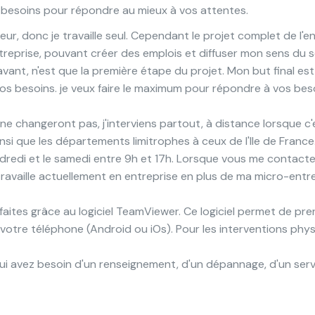
s besoins pour répondre au mieux à vos attentes.
ur, donc je travaille seul. Cependant le projet complet de l'en
ntreprise, pouvant créer des emplois et diffuser mon sens du se
vant, n'est que la première étape du projet. Mon but final est
e vos besoins. je veux faire le maximum pour répondre à vos bes
ne changeront pas, j'interviens partout, à distance lorsque c
insi que les départements limitrophes à ceux de l'Ile de France
endredi et le samedi entre 9h et 17h. Lorsque vous me contact
et travaille actuellement en entreprise en plus de ma micro-ent
faites grâce au logiciel TeamViewer. Ce logiciel permet de pre
 votre téléphone (Android ou iOs). Pour les interventions phy
avez besoin d'un renseignement, d'un dépannage, d'un service,